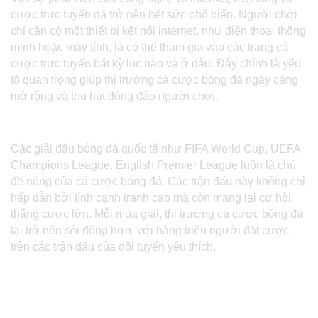
cược trực tuyến đã trở nên hết sức phổ biến. Người chơi
chỉ cần có một thiết bị kết nối internet, như điện thoại thông
minh hoặc máy tính, là có thể tham gia vào các trang cá
cược trực tuyến bất kỳ lúc nào và ở đâu. Đây chính là yếu
tố quan trọng giúp thị trường cá cược bóng đá ngày càng
mở rộng và thu hút đông đảo người chơi.
Ảnh hưởng từ các giải đấu quốc tế
Các giải đấu bóng đá quốc tế như FIFA World Cup, UEFA
Champions League, English Premier League luôn là chủ
đề nóng của cá cược bóng đá. Các trận đấu này không chỉ
hấp dẫn bởi tính cạnh tranh cao mà còn mang lại cơ hội
thắng cược lớn. Mỗi mùa giải, thị trường cá cược bóng đá
lại trở nên sôi động hơn, với hàng triệu người đặt cược
trên các trận đấu của đội tuyển yêu thích.
Những tiêu chí quan trọng khi chọn trang cá
cược bóng đá
Uy tín và độ tin cậy