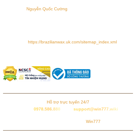
Tác giả:
Nguyễn Quốc Cường
Hashtag
: #Win777 #CáCượcTrựcTuyến #CáCượcThểThao
#CasinoOnline #GameĐổiThưởng #BắnCáWin777
#SlotGameWin777 #NhàCáiUyTín
Sitemap:
https://brazilianwax.uk.com/sitemap_index.xml
Chứng nhận tín nhiệm:
Hỗ trợ trực tuyến 24/7
Hotline:
0978.586.888
Email:
support@win777.wiki
©2025 Bản Quyền Thuộc
Win777