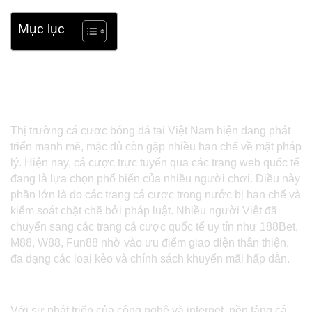
Mục lục
Tổng quan về thị trường cá cược bóng đá tại
Việt Nam
Thực trạng hiện nay
Thị trường cá cược bóng đá tại Việt Nam hiện đang phát
triển mạnh mẽ, mặc dù còn gặp nhiều hạn chế về mặt pháp
lý. Hiện nay, cá cược trực tuyến qua các trang web quốc tế
đang là lựa chọn phổ biến của nhiều người chơi. Điều này
phần lớn là do các trang cá cược trong nước bị hạn chế và
kiểm soát chặt chẽ bởi pháp luật. Nhiều người Việt đã
chuyển sang các trang cá cược quốc tế uy tín như 188Bet,
M88, W88, Fun88 nhờ vào ưu điểm giao diện thân thiện,
đa dạng các loại kèo và chính sách khuyến mãi hấp dẫn.
Sự phát triển của nền tảng cá cược trực tuyến
Với sự phát triển của công nghệ và internet, nền tảng cá