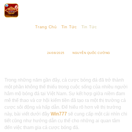
Chuyển
đến
nội
dung
Trang Chủ
Tin Tức
Tin Tức
So sánh các trang cá cược bóng đá
phổ biến nhất tại Việt Nam
ĐÃ ĐĂNG TRÊN
24/08/2025
BỞI
NGUYỄN QUỐC CƯỜNG
Trong những năm gần đây, cá cược bóng đá đã trở thành
một phần không thể thiếu trong cuộc sống của nhiều người
hâm mộ bóng đá tại Việt Nam. Sự kết hợp giữa niềm đam
mê thể thao và cơ hội kiếm tiền đã tạo ra một thị trường cá
cược sôi động và hấp dẫn. Để hiểu rõ hơn về thị trường
này, bài viết dưới đây
Win777
sẽ cung cấp một cái nhìn chi
tiết cũng như hướng dẫn cụ thể cho những ai quan tâm
đến việc tham gia cá cược bóng đá.