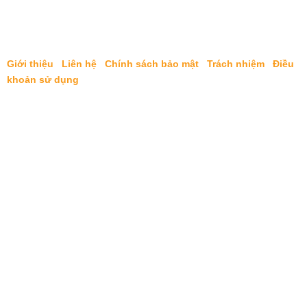
ngay hôm nay.
Liên kết nhanh:
Giới thiệu
|
Liên hệ
|
Chính sách bảo mật
|
Trách nhiệm
|
Điều
khoản sử dụng
Liên hệ:
Công ty:
WIN777
Mã số thuế:
0775225698
Giấy phép kinh doanh:
số 10752399/GP-BTTTT, được Bộ
Thông tin và Truyền thông cấp ngày 04/12/2022 có hiệu lực đến
ngày 04/12/2027.
Địa chỉ:
Số 10 Nguyễn Thị Minh Khai, Phường Dakao, Quận 1,
Thành phố Hồ Chí Minh
Zipcode:
72206
Số điện thoại:
0978.586.888
Email:
support@win777.wiki