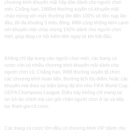
chương trình khuyến mãi hấp dẫn dành cho người chơi
mới. Chẳng hạn, 188Bet thường xuyên có khuyến mãi
chào mừng với mức thưởng lên đến 100% số tiền nạp lần
đầu, tối đa khoảng 5 triệu đồng. M88 cũng không kém cạnh
với khuyến mãi chào mừng 150% dành cho người chơi
mới, giúp tăng cơ hội kiếm tiền ngay từ khi bắt đầu.
Khuyến mãi dành cho người chơi cũ
Không chỉ tập trung vào người chơi mới, các trang cá
cược còn có nhiều chương trình khuyến mãi dành cho
người chơi cũ. Chẳng hạn, W88 thường xuyên tổ chức
các chương trình hoàn tiền, thưởng tích lũy điểm, hoặc các
khuyến mãi theo sự kiện bóng đá lớn như FIFA World Cup,
UEFA Champions League. Điều này không chỉ mang lại
lợi ích tài chính mà còn giữ chân người chơi ở lại và tiếp
tục tham gia cá cược.
Chương trình VIP
Các trang cá cược lớn đều có chương trình VIP dành cho