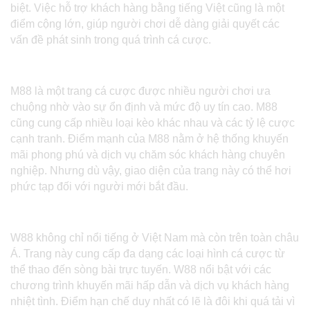
biệt. Việc hỗ trợ khách hàng bằng tiếng Việt cũng là một
điểm cộng lớn, giúp người chơi dễ dàng giải quyết các
vấn đề phát sinh trong quá trình cá cược.
M88
M88 là một trang cá cược được nhiều người chơi ưa
chuộng nhờ vào sự ổn định và mức độ uy tín cao. M88
cũng cung cấp nhiều loại kèo khác nhau và các tỷ lệ cược
cạnh tranh. Điểm mạnh của M88 nằm ở hệ thống khuyến
mãi phong phú và dịch vụ chăm sóc khách hàng chuyên
nghiệp. Nhưng dù vậy, giao diện của trang này có thể hơi
phức tạp đối với người mới bắt đầu.
W88
W88 không chỉ nổi tiếng ở Việt Nam mà còn trên toàn châu
Á. Trang này cung cấp đa dạng các loại hình cá cược từ
thể thao đến sòng bài trực tuyến. W88 nổi bật với các
chương trình khuyến mãi hấp dẫn và dịch vụ khách hàng
nhiệt tình. Điểm hạn chế duy nhất có lẽ là đôi khi quá tải vì