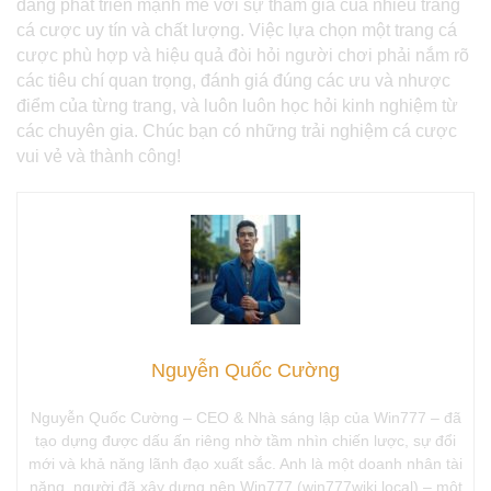
đang phát triển mạnh mẽ với sự tham gia của nhiều trang
cá cược uy tín và chất lượng. Việc lựa chọn một trang cá
cược phù hợp và hiệu quả đòi hỏi người chơi phải nắm rõ
các tiêu chí quan trọng, đánh giá đúng các ưu và nhược
điểm của từng trang, và luôn luôn học hỏi kinh nghiệm từ
các chuyên gia. Chúc bạn có những trải nghiệm cá cược
vui vẻ và thành công!
Nguyễn Quốc Cường
Nguyễn Quốc Cường – CEO & Nhà sáng lập của Win777 – đã
tạo dựng được dấu ấn riêng nhờ tầm nhìn chiến lược, sự đổi
mới và khả năng lãnh đạo xuất sắc. Anh là một doanh nhân tài
năng, người đã xây dựng nên Win777 (win777wiki.local) – một