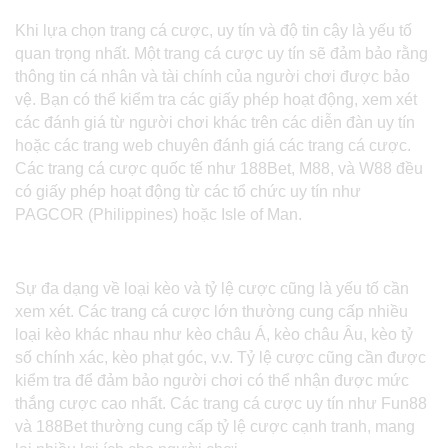
Khi lựa chọn trang cá cược, uy tín và độ tin cậy là yếu tố
quan trọng nhất. Một trang cá cược uy tín sẽ đảm bảo rằng
thông tin cá nhân và tài chính của người chơi được bảo
vệ. Bạn có thể kiểm tra các giấy phép hoạt động, xem xét
các đánh giá từ người chơi khác trên các diễn đàn uy tín
hoặc các trang web chuyên đánh giá các trang cá cược.
Các trang cá cược quốc tế như 188Bet, M88, và W88 đều
có giấy phép hoạt động từ các tổ chức uy tín như
PAGCOR (Philippines) hoặc Isle of Man.
Chủng loại kèo và tỷ lệ cược
Sự đa dạng về loại kèo và tỷ lệ cược cũng là yếu tố cần
xem xét. Các trang cá cược lớn thường cung cấp nhiều
loại kèo khác nhau như kèo châu Á, kèo châu Âu, kèo tỷ
số chính xác, kèo phạt góc, v.v. Tỷ lệ cược cũng cần được
kiểm tra để đảm bảo người chơi có thể nhận được mức
thắng cược cao nhất. Các trang cá cược uy tín như Fun88
và 188Bet thường cung cấp tỷ lệ cược cạnh tranh, mang